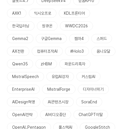
클로드4.7
DeepSeekV4
믿음KPro
AXK1
익시오프로
KDL프론티어
한국딥러닝
씽큐온
WWDC2026
Gemma2
구글Gemma
젬마4
스퍼드
AX전환
컴퓨터조작AI
#Holo3
옴니모달
Qwen35
zHBM
파운드리흑자
MistralSpeech
유럽AI강자
커스텀AI
EnterpriseAI
MistralForge
디자이너위기
AIDesign혁명
AI콘텐츠시장
SoraEnd
OpenAI전략
AI비디오중단
ChatGPT이탈
OpenAI_Pentagon
풀스택AI
GoogleStitch