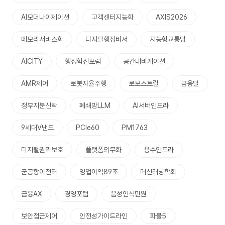
AI모더나이제이션
고객센터지능화
AXIS2026
메모리서비스화
디지털행정비서
지능형교통망
AICITY
행정혁신포럼
공간내비게이션
AMR제어
로봇자율주행
로보스트랄
금융딜
정부지분신탁
폐쇄망LLM
AI서버인프라
9세대V낸드
PCIe60
PM1763
디지털권리보호
플랫폼의무화
용수인프라
군공항이전터
영업이익89조
머신러닝학회
금융AX
경영포럼
음성인식민원
보안접근제어
안전성가이드라인
파블5