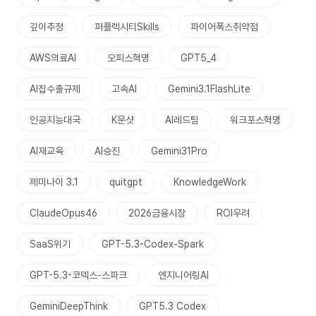
깊이추정
퍼플렉시티Skills
파이어폭스취약점
AWS의료AI
오피스혁명
GPT5_4
AI칩수출규제
고속AI
Gemini3.1FlashLite
인공지능대국
K문샷
AI레드팀
워크포스혁명
AI재교육
AI승진
Gemini31Pro
제미나이 3.1
quitgpt
KnowledgeWork
ClaudeOpus46
2026금융시장
ROI우려
SaaS위기
GPT-5.3-Codex-Spark
GPT-5.3-코덱스-스파크
엔지니어링AI
GeminiDeepThink
GPT5.3 Codex