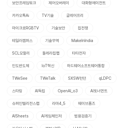
보안프레임워크
제어오버레이
대화형에이전트
카카오톡Ai
TV기술
글레어프리
마이크로RGBTV
기술보안
칩전쟁
테일러캠퍼스
기술무역
MakeInIndia
SCL모할리
돌레라칩팹
타타전자
인도반도체
IoT혁신
하드웨어소프트웨어통합
TWeSee
TWeTalk
SXSW런던
qLDPC
스타링
AI독립
OpenAI_o3
AI토너먼트
슈퍼인텔리전스랩
라마4_5
웨이브폼즈
AISheets
AI게임체인저
범용검증기