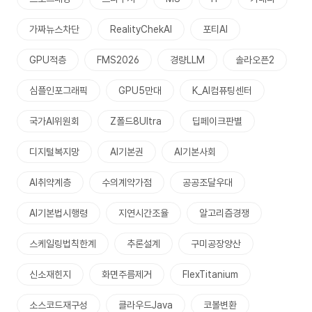
가짜뉴스차단
RealityChekAI
포티AI
GPU적층
FMS2026
경량LLM
솔라오픈2
심플인포그래픽
GPU5만대
K_AI컴퓨팅센터
국가AI위원회
Z폴드8Ultra
딥페이크판별
디지털복지망
AI기본권
AI기본사회
AI취약계층
수의계약가점
공공조달우대
AI기본법시행령
지연시간조율
알고리즘경쟁
스케일링법칙한계
추론설계
구미공장양산
신소재힌지
화면주름제거
FlexTitanium
소스코드재구성
클라우드Java
코볼변환