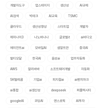
개발자도구
업스테이지
생산성
AI규제
AI검색
빅테크
AI교육
TSMC
클라우드
생산성향상
스타트업
개발자
제미나이3
나노바나나
글로벌it
ai비디오
에이전트ai
모바일AI
샘알트만
중국AI
멀티모달
한국AI
음성ai
업무자동화
AWS
알리바바
소프트웨어개발
자동화
SK텔레콤
기업ai
피지컬ai
ai벤치마크
ai통합
ai생산성
deepseek
퍼플렉시티
googleAI
코딩AI
앤스로픽
AI투자