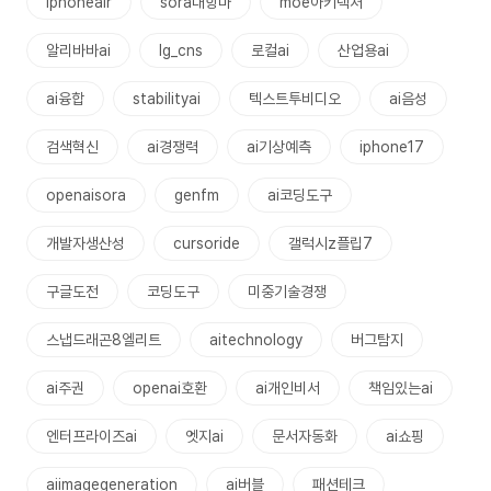
iphoneair
sora대항마
moe아키텍처
알리바바ai
lg_cns
로컬ai
산업용ai
ai융합
stabilityai
텍스트투비디오
ai음성
검색혁신
ai경쟁력
ai기상예측
iphone17
openaisora
genfm
ai코딩도구
개발자생산성
cursoride
갤럭시z플립7
구글도전
코딩도구
미중기술경쟁
스냅드래곤8엘리트
aitechnology
버그탐지
ai주권
openai호환
ai개인비서
책임있는ai
엔터프라이즈ai
엣지ai
문서자동화
ai쇼핑
aiimagegeneration
ai버블
패션테크