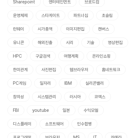
Sharepoint
엔터테인먼트
브로드컴
운영체제
스타게이트
파트너십
초슬림
런웨이
시가총액
이미지편집
캔버스
유니콘
해외진출
시리
기술
영상편집
HPC
구글검색
여행계획
온라인쇼핑
한미관계
사진편집
웹브라우저
홈네트워크
PC게임
일자리
IBM
실리콘밸리
창의성
시스템관리
러시아
코엑스
FBI
youtube
일본
수익모델
디스플레이
소프트웨어
인수합병
프로그래밍
브라우저
MS
IT
카메라