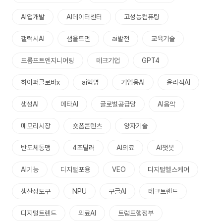
AI앱개발
AI데이터센터
고성능컴퓨팅
갤럭시AI
샘올트먼
ai발전
교육기술
프롬프트엔지니어링
테크기업
GPT4
하이퍼클로바x
ai혁명
기업용AI
윤리적AI
생성AI
메타AI
글로벌공급망
AI음악
메모리시장
숏폼콘텐츠
양자기술
반도체동맹
4조달러
AI의료
AI챗봇
AI기능
디지털포용
VEO
디지털헬스케어
생산성도구
NPU
구글AI
테크트렌드
디지털트렌드
의료AI
트럼프행정부