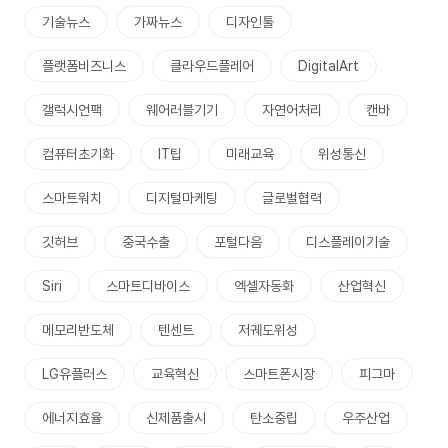
기술뉴스
가짜뉴스
디자인툴
플랫폼비즈니스
클라우드플레어
DigitalArt
갤럭시언팩
웨어러블기기
자연어처리
캔바
컴퓨터초기화
IT팁
미래교육
위성통신
스마트워치
디지털마케팅
글로벌협력
깃허브
중국수출
포털다음
디스플레이기술
Siri
스마트디바이스
엑셀자동화
산업혁신
메모리반도체
텐센트
저궤도위성
LG유플러스
교육혁신
스마트폰시장
피그마
에너지효율
신제품출시
탄소중립
우주산업