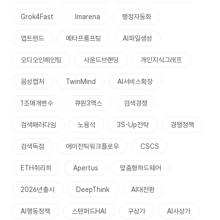
Grok4Fast
lmarena
행정자동화
앱트렌드
메타프롬프팅
AI파일생성
오디오인페인팅
사운드브랜딩
개인지식그래프
음성캡처
TwinMind
AI서비스확장
1조매개변수
큐원3맥스
검색경쟁
검색패러다임
노용석
3S-Up전략
경쟁정책
검색독점
에이전틱워크플로우
CSCS
ETH취리히
Apertus
맞춤형하드웨어
2026년출시
DeepThink
AI대전환
AI행동정책
스탠퍼드HAI
구상가
AI사상가