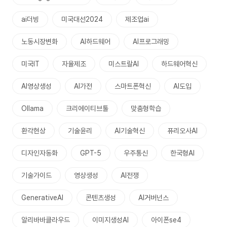
ai더빙
미국대선2024
제조업ai
노동시장변화
AI하드웨어
AI프로그래밍
미국IT
자율제조
미스트랄AI
하드웨어혁신
AI영상생성
AI가전
스마트폰혁신
AI도입
Ollama
크리에이티브툴
맞춤형학습
환각현상
기술윤리
AI기술혁신
퓨리오사AI
디자인자동화
GPT-5
우주통신
한국형AI
기술가이드
영상생성
AI전쟁
GenerativeAI
콘텐츠생성
AI거버넌스
알리바바클라우드
이미지생성AI
아이폰se4