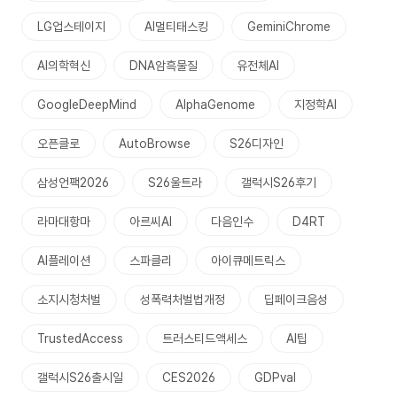
LG업스테이지
AI멀티태스킹
GeminiChrome
AI의학혁신
DNA암흑물질
유전체AI
GoogleDeepMind
AlphaGenome
지정학AI
오픈클로
AutoBrowse
S26디자인
삼성언팩2026
S26울트라
갤럭시S26후기
라마대항마
아르씨AI
다음인수
D4RT
AI플레이션
스파클리
아이큐메트릭스
소지시청처벌
성폭력처벌법개정
딥페이크음성
TrustedAccess
트러스티드액세스
AI팁
갤럭시S26출시일
CES2026
GDPval