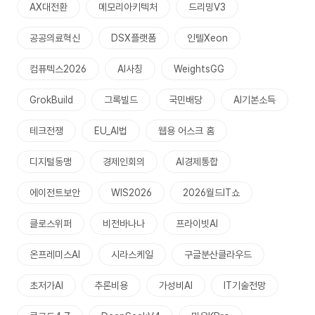
AX대전환
메모리아키텍처
드리밍V3
공공의료혁신
DSX플랫폼
인텔Xeon
컴퓨텍스2026
AI사칭
WeightsGG
GrokBuild
그록빌드
국민배당
AI기본소득
테크전쟁
EU_AI법
웹용 어스크 홈
디지털동맹
경제인회의
AI경제통합
에이전트보안
WIS2026
2026월드IT쇼
클로스위퍼
비전바나나
프라이빗AI
온프레미스AI
시라스케일
구글분산클라우드
초저가AI
추론비용
가성비AI
IT기술전망