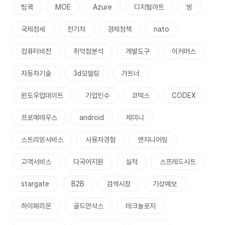
팀쿡
MOE
Azure
디지털아트
빙
국제정세
전기차
경제정책
nato
컴퓨터비전
취약점분석
개발도구
이커머스
자동차기술
3d모델링
가트너
윈도우업데이트
기업인수
코덱스
CODEX
프로메테우스
android
제미니
스트리밍서비스
사용자경험
엔지니어링
고객서비스
다국어지원
실적
스프레드시트
stargate
B2B
검색시장
기상예보
하이페리온
골드만삭스
테크놀로지