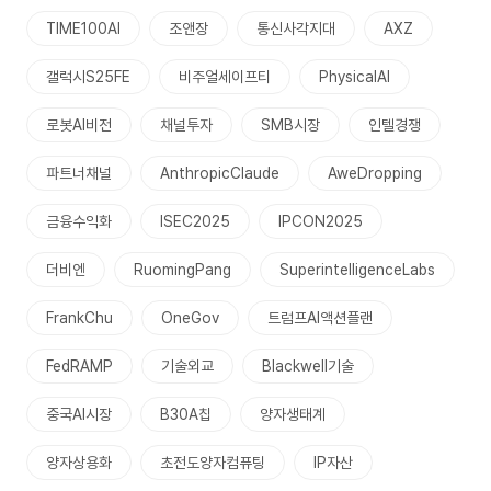
TIME100AI
조앤장
통신사각지대
AXZ
갤럭시S25FE
비주얼세이프티
PhysicalAI
로봇AI비전
채널투자
SMB시장
인텔경쟁
파트너채널
AnthropicClaude
AweDropping
금융수익화
ISEC2025
IPCON2025
더비엔
RuomingPang
SuperintelligenceLabs
FrankChu
OneGov
트럼프AI액션플랜
FedRAMP
기술외교
Blackwell기술
중국AI시장
B30A칩
양자생태계
양자상용화
초전도양자컴퓨팅
IP자산