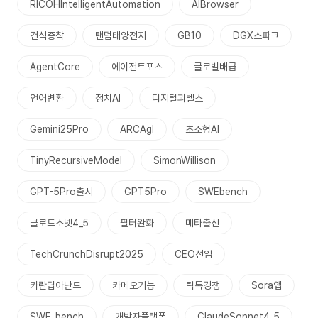
RICOHIntelligentAutomation
AIBrowser
건식증착
탠덤태양전지
GB10
DGX스파크
AgentCore
에이전트포스
글로벌배급
언어변환
정치AI
디지털괴벨스
Gemini25Pro
ARCAgI
초소형AI
TinyRecursiveModel
SimonWillison
GPT-5Pro출시
GPT5Pro
SWEbench
클로드소넷4_5
필터완화
메타출신
TechCrunchDisrupt2025
CEO선임
카란딥아난드
카메오기능
틱톡경쟁
Sora앱
SWE_bench
개발자플랫폼
ClaudeSonnet4_5