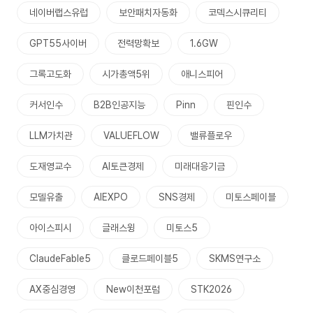
네이버랩스유럽
보안패치자동화
코덱스시큐리티
GPT55사이버
전력망확보
1.6GW
그록고도화
시가총액5위
애니스피어
커서인수
B2B인공지능
Pinn
핀인수
LLM가치관
VALUEFLOW
밸류플로우
도재영교수
AI토큰경제
미래대응기금
모델유출
AIEXPO
SNS경제
미토스페이블
아이스피시
글래스윙
미토스5
ClaudeFable5
클로드페이블5
SKMS연구소
AX중심경영
New이천포럼
STK2026