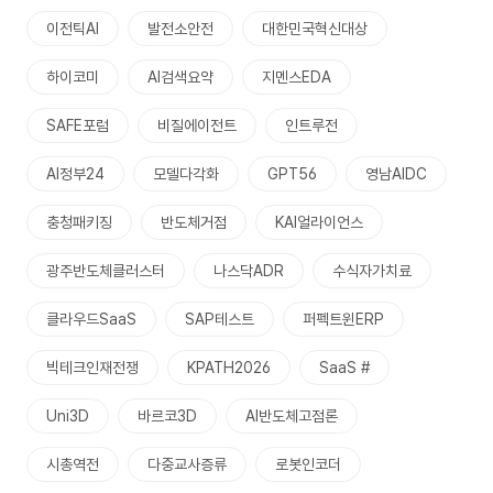
이전틱AI
발전소안전
대한민국혁신대상
하이코미
AI검색요약
지멘스EDA
SAFE포럼
비질에이전트
인트루전
AI정부24
모델다각화
GPT56
영남AIDC
충청패키징
반도체거점
KAI얼라이언스
광주반도체클러스터
나스닥ADR
수식자가치료
클라우드SaaS
SAP테스트
퍼펙트윈ERP
빅테크인재전쟁
KPATH2026
SaaS #
Uni3D
바르코3D
AI반도체고점론
시총역전
다중교사증류
로봇인코더