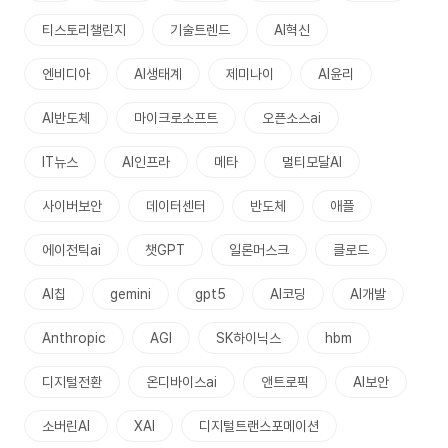
티스토리챌린지
기술트렌드
AI혁신
엔비디아
AI생태계
제미나이
AI윤리
AI반도체
마이크로소프트
오픈소스ai
IT뉴스
AI인프라
메타
멀티모달AI
사이버보안
데이터센터
반도체
애플
에이전틱ai
챗GPT
일론머스크
클로드
AI칩
gemini
gpt5
AI코딩
AI개발
Anthropic
AGI
SK하이닉스
hbm
디지털전환
온디바이스ai
앤트로픽
AI보안
소버린AI
XAI
디지털트랜스포메이션