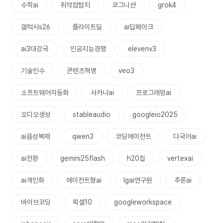
수학ai
취약점탐지
코그니션
grok4
갤럭시s26
플라이트딜
ai딥페이크
ai3대강국
인공지능경쟁
elevenv3
기술인수
콘텐츠혁명
veo3
소프트웨어자동화
사카나ai
프로그래밍ai
오디오생성
stableaudio
googleio2025
ai음성복제
qwen3
코딩에이전트
다국어ai
ai전환
gemini25flash
h20칩
vertexai
ai개인화
에이전트형ai
lgai연구원
추론ai
바이브코딩
픽셀10
googleworkspace