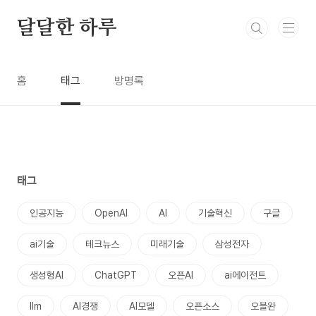
본문 바로가기
달달한 하루
홈
태그
방명록
태그
인공지능
OpenAI
AI
기술혁신
구글
ai기술
테크뉴스
미래기술
삼성전자
생성형AI
ChatGPT
오픈AI
ai에이전트
llm
AI경쟁
AI모델
오픈소스
오블완