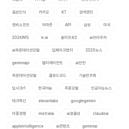
음성인식
카카오
KT
검색엔진
엔씨소프트
아마존
API
삼성
미국
2026WIS
k-ai
솔라프로2
ai브라우저
ai파운데이션모델
딥페이크방지
2025뉴스
geminiapi
멀티에이전트
ai안전
파운데이션모델
클로드코드
기술민주화
딥시크r1
한국어ai
추론모델
인공지능뉴스
테크혁신
elevenlabs
googlegemini
미중경쟁
mistralai
ai효율성
claudeai
appleintelligence
ai콘텐츠
geminiai