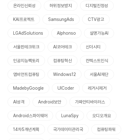
온라인신뢰성
허위정보방지
디지털진정성
KAI프로젝트
SamsungAds
CTV광고
LGAdSolutions
Alphonso
설명가능AI
서울핀테크위크
AI코어테크
신더시티
인공지능팩토리
컴퓨팅혁신
컨텍스트인식
앰비언트컴퓨팅
Windows12
서울AI재단
MadebyGoogle
UICoder
레거시제거
AI성격
Android보안
가짜안티바이러스
Android스파이웨어
LunaSpy
오디오개요
14차5개년계획
국가데이터관리국
컴퓨팅파워