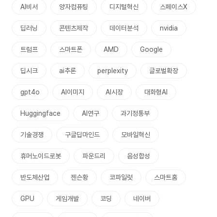
AI비서
양자컴퓨팅
디지털혁신
스페이스X
딥러닝
콘텐츠제작
데이터분석
nvidia
트럼프
스마트폰
AMD
Google
딥시크
ai추론
perplexity
글로벌확장
gpt4o
AI이미지
AI시장
대화형AI
Huggingface
AI연구
과기정통부
기술경쟁
구글딥마인드
모바일혁신
휴머노이드로봇
파운드리
음성합성
반도체산업
젠슨황
코파일럿
스마트홈
GPU
게임개발
코딩
네이버