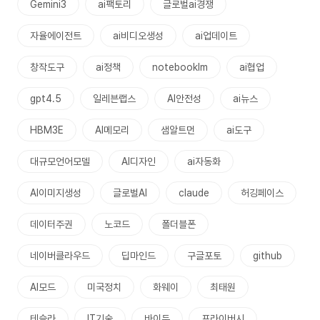
Gemini3
ai팩토리
글로벌ai경쟁
자율에이전트
ai비디오생성
ai업데이트
창작도구
ai정책
notebooklm
ai협업
gpt4.5
일레븐랩스
AI안전성
ai뉴스
HBM3E
AI메모리
샘알트먼
ai도구
대규모언어모델
AI디자인
ai자동화
AI이미지생성
글로벌AI
claude
허깅페이스
데이터주권
노코드
폴더블폰
네이버클라우드
딥마인드
구글포토
github
AI모드
미국정치
화웨이
최태원
테슬라
IT기술
바이두
프라이버시