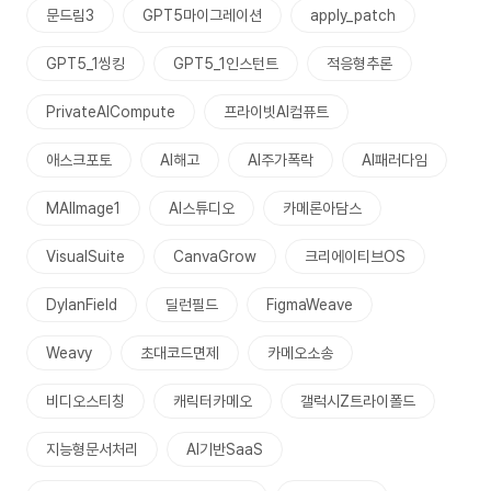
문드림3
GPT5마이그레이션
apply_patch
GPT5_1씽킹
GPT5_1인스턴트
적응형추론
PrivateAICompute
프라이빗AI컴퓨트
애스크포토
AI해고
AI주가폭락
AI패러다임
MAIImage1
AI스튜디오
카메론아담스
VisualSuite
CanvaGrow
크리에이티브OS
DylanField
딜런필드
FigmaWeave
Weavy
초대코드면제
카메오소송
비디오스티칭
캐릭터카메오
갤럭시Z트라이폴드
지능형문서처리
AI기반SaaS