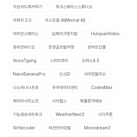
악성코드제거하기
워크스페이스스튜디오
아파치 2.0
미스트랄 AI(Mistral AI)
아리안스페이스
딥페이크방지법
HunyuanVideo
훈위안비디오
한경글로벌마켓
로버트킨클
VoiceTyping
스피치파이
오퍼스4.5
NanoBananaPro
신스ID
사이먼윌리슨
나노바나나프로
우주데이터센터
CodexMax
제이미시미노프
서치랩스
확률론적예보
기능생성네트워크
WeatherNext2
시각추론
1littlecoder
비전언어모델
Moondream3