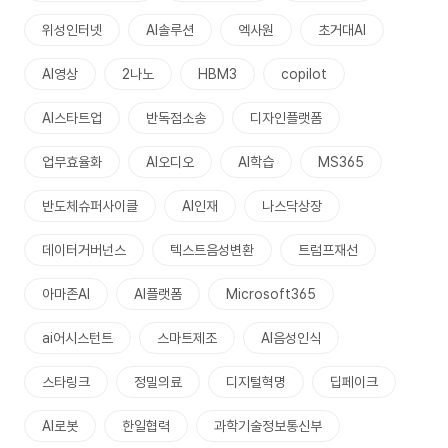
위성인터넷
AI솔루션
엑사원
초거대AI
AI영상
2나노
HBM3
copilot
AI스타트업
반독점소송
디자인플랫폼
업무효율화
AI오디오
AI학습
MS365
반도체슈퍼사이클
AI인재
나스닥상장
데이터거버넌스
텍스트음성변환
트럼프재선
아마존AI
AI플랫폼
Microsoft365
ai어시스턴트
스마트제조
AI음성인식
스타링크
정밀의료
디지털혁명
딥페이크
AI로봇
한일협력
과학기술정보통신부