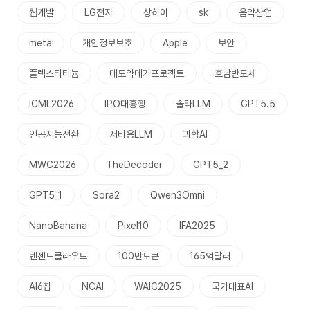
웹개발
LG전자
상하이
sk
음악산업
meta
개인정보보호
Apple
보안
플렉스티타늄
대도약메가프로젝트
호남반도체
ICML2026
IPO대흥행
솔라LLM
GPT5.5
인공지능전환
저비용LLM
과학AI
MWC2026
TheDecoder
GPT5_2
GPT5_1
Sora2
Qwen3Omni
NanoBanana
Pixel10
IFA2025
텐센트클라우드
100만토큰
165억달러
AI6칩
NCAI
WAIC2025
국가대표AI