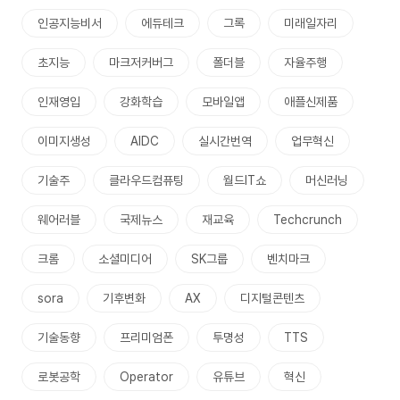
인공지능비서
에듀테크
그록
미래일자리
초지능
마크저커버그
폴더블
자율주행
인재영입
강화학습
모바일앱
애플신제품
이미지생성
AIDC
실시간번역
업무혁신
기술주
클라우드컴퓨팅
월드IT쇼
머신러닝
웨어러블
국제뉴스
재교육
Techcrunch
크롬
소셜미디어
SK그룹
벤치마크
sora
기후변화
AX
디지털콘텐츠
기술동향
프리미엄폰
투명성
TTS
로봇공학
Operator
유튜브
혁신