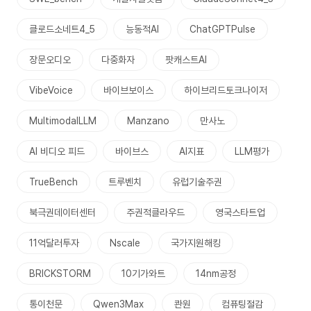
클로드소네트4_5
능동적AI
ChatGPTPulse
장문오디오
다중화자
팟캐스트AI
VibeVoice
바이브보이스
하이브리드토크나이저
MultimodalLLM
Manzano
만사노
AI 비디오 피드
바이브스
AI지표
LLM평가
TrueBench
트루벤치
유럽기술주권
북극권데이터센터
주권적클라우드
영국스타트업
11억달러투자
Nscale
국가지원해킹
BRICKSTORM
10기가와트
14nm공정
통이천문
Qwen3Max
콴원
컴퓨팅절감