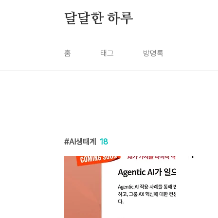
본문 바로가기
달달한 하루
홈
태그
방명록
AI생태계
18