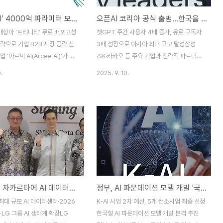
‘아르씨 AI’ 4000억 파라미터 모델 공개… 오픈소스 진영, 빅테크 독점 흔든다
오픈AI 코리아 공식 출범...한국을 AI 허브로 만들겠다
 대항마 ‘트리니티’ 무료 배포고성
챗GPT 주간 사용자 4배 증가, 유료 구독자
략으로 기업 B2B 시장 공략 신
3배 성장으로 아시아 최대 규모 달성삼성
업 ‘아르씨 AI(Arcee AI)’가 빅
·SK·카카오 등 주요 기업과 전략적 파트너십
 전유물이었던 초거대 언어모델
구축, 데이터센터 설립 검토서울대 MOU 체
.
2025. 9. 10.
장에 도전장을 던졌다. 4000억 개
결, 스타트업 생태계 지원으로 AI 인재 육성
의 매개변수를 가진 오픈소스 모델을
가속화 오픈AI가 9월 10일 서울 광진구 파이
하며 기술 민주화에 불을 지폈다.
팩토리 스튜디오에서 기자회견을 열고 아시
 28일(현지시간) 자사 홈페이지
아 세 번째 지사인 '오픈AI 코리아'의 공식 출
 LLM ‘트리니티(Trinity)’를
범을 발표했다. 이번 한국 진출로 오픈AI는
학계에 공개한다고 발표했다. 트리
아시아에서 일본, 싱가포르에 이어 세 번째
 ‘라마(Llama)’ 시리즈와 경쟁
지사를 운영하게 됐으며, 전 세계 기준으로는
수준의 추론 능력과 언어 이해력
열두 번째 지사다.제이슨 권 오픈AI 최고전략
서도, 누구나 수정하고 배포할 수
책임자(CSO)는 "한국은 세계적 수준의 인프
LG CNS, 자카르타에 AI 데이터센터 구축... 동남아시아 AI 생태계 진출
정부, AI 파운데이션 모델 개발 '국가대표 5팀' 최종 선정…2년간 2,000억 원 투입 경쟁
2.0 라이선스를 적용했다. 이번
라와 혁신적인 기업, 빠른 디지털 도입 속도
 자본력을 앞세운 구글, 오픈AI
를 갖춘 AI 혁신의 최적지"라며 "오픈AI가 한
대 규모 AI 데이터센터·2026
K-AI 사업 2차 예선, 5개 컨소시엄 최종 선정
심의 ..
국의 AI 대전환을 위한 파트너가 되겠다"고..
·LG 그룹 AI 생태계 확장LG
한국형 AI 파운데이션 모델 개발 본격 추진