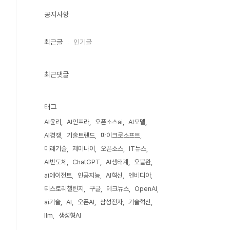
공지사항
최근글
인기글
최근댓글
태그
AI윤리
AI인프라
오픈소스ai
AI모델
AI경쟁
기술트렌드
마이크로소프트
미래기술
제미나이
오픈소스
IT뉴스
AI반도체
ChatGPT
AI생태계
오블완
ai에이전트
인공지능
AI혁신
엔비디아
티스토리챌린지
구글
테크뉴스
OpenAI
ai기술
AI
오픈AI
삼성전자
기술혁신
llm
생성형AI