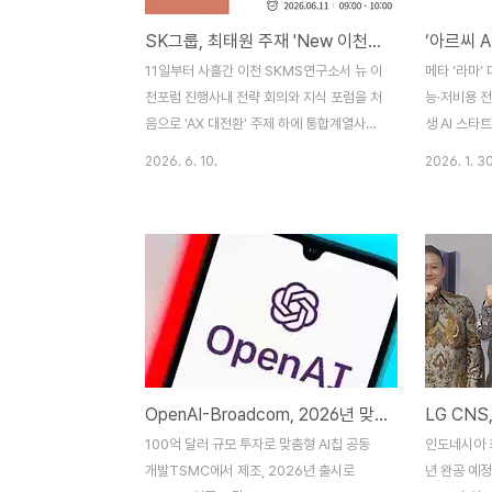
SK그룹, 최태원 주재 'New 이천포럼' 개최… AI 중심 경영 로드맵 점검
11일부터 사흘간 이천 SKMS연구소서 뉴 이
메타 ‘라마’
천포럼 진행사내 전략 회의와 지식 포럼을 처
능·저비용 전
음으로 'AX 대전환' 주제 하에 통합계열사별
생 AI 스타트
AX 추진 전략 및 AI 기반 비즈니스 시너지 극
테크 기업의
2026. 6. 10.
2026. 1. 30
대화 목표 SK그룹이 계열사의 역량을 총집중
(LLM) 시
해 인공지능(AI) 중심의 비즈니스 혁신을 모
(400B)
색하기 위한 최고 경영진 회의인 '2026 뉴
무료로 공개
(New) 이천포럼'을 경기도 이천 SKMS연구
아르씨 AI는
소에서 11일부터 사흘간 개최한다.올해 행사
를 통해 고성능
는 SK그룹의 최고 정책 회의체인 '경영전략
개발자 및 
회의'와 사내 구성원 지식 교류 플랫폼인 '이
니티는 메타의
천포럼'을 사상 최초로 하나로 통합해 가동한
할 수 있는 
다. 이는 AI 기술 패러다임 변화 속도가 빨라
을 갖췄으면
OpenAI-Broadcom, 2026년 맞춤형 AI칩 출시로 NVIDIA 의존도 탈피
진 상황에서 경영진과 현장의 시차를 없애고
있는 아파치 
일사불란한 그룹 AX(AI 전환) 실행력을 담보
발표는 막대한
100억 달러 규모 투자로 맞춤형 AI칩 공동
인도네시아 최
하기 위한 최태원 SK그룹 회장의 강력한 ..
등 빅테크 중
개발TSMC에서 제조, 2026년 출시로
년 완공 예정