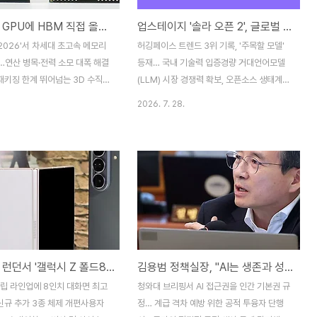
삼성전자, GPU에 HBM 직접 올리는 'zHBM' 전격 공개…AI 메모리 판도 바꾼다
업스테이지 '솔라 오픈 2', 글로벌 AI 트렌드 선두권 진입
 2026'서 차세대 초고속 메모리
허깅페이스 트렌드 3위 기록, '주목할 모델'
…연산 병목·전력 소모 대폭 해결
등재… 국내 기술력 입증경량 거대언어모델
 패키징 한계 뛰어넘는 3D 수직
(LLM) 시장 경쟁력 확보, 오픈소스 생태계
2027년 양산 목표엔비디아
기여 기대 국내 인공지능(AI) 기술 스타트업
2026. 7. 28.
차세대 AI 가속기 탑재 논의…글로
업스테이지(Upstage)가 자체 개발한 경량
장 1위 자환 총력전삼성전자가 그
거대언어모델(LLM) '솔라 오픈 2(Solar
(GPU)와 고대역폭메모리
Open 2)'가 글로벌 AI 커뮤니티 허깅페이스
의 연산 데이터 병목 현상을 근본
(Hugging Face)에서 높은 평가를 받으며
할 차세대 메모리 신기술을 세계
국내 AI 기술의 우수성을 입증했다. 솔라 오
 공개했다. 삼성전자는 6일(현지
픈 2는 허깅페이스 트렌드(Trends)에서 전
 칼리포니아주 산타클라라 컨벤션
체 모델 중 3위를 기록했으며, '주목할 모델
린 글로벌 메모리 학술·전시회
(noteworthy model)' 목록에 등재되는 쾌
re of Memory and
거를 달성했다.허깅페이스는 전 세계 AI 개발
삼성전자, 런던서 '갤럭시 Z 폴드8 Ultra' 언팩… 에이전틱 AI 온디바이스 전면 탑재
김용범 정책실장, "AI는 생존과 성장의 핵심… 국가 차원 'AI 기본사회' 이룩"
) 2026' 기조연설에서 GPU와
자와 연구자들이 모델, 데이터셋, 애플리케이
으로 직접 적층하는 3D 융합 메
션 등을 공유하고 협력하는 대표적인 오픈소
플립 라인업에 8인치 대화면 최고
청와대 브리핑서 AI 접근권을 인간 기본권 규
zHBM(Zero-latency
스 AI 플랫폼이다...
 신규 추가 3종 체제 개편사용자
정… 계급 격차 예방 위한 공적 투융자 단행