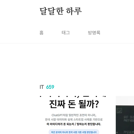
본문 바로가기
달달한 하루
홈
태그
방명록
IT
659