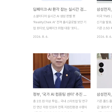
딥페이크·AI 환각 잡는 실시간 검증 봇 등장…포티넷 '통합 포티AI' 공개
소셜미디어 실시간 AI 생성 판별 봇
미국 'FMS
'RealityChek AI' 전격 출시글로벌 보안 기
신기술 발표
업 포티넷, 딥페이크 위협 대응 '포티
기존 2.5D
AI(FortiAI)' 플랫폼 선보여유럽연합 AI법 시
적층 기술…
2026. 8. 6.
2026. 8. 6.
행 맞춰 AI 생성물 워터마크·보안 검증 시장
·AMD 등 
급성장 생성형 인공지능(AI)의 급격한 발전에
벌 HBM 시
따른 딥페이크 가짜뉴스, 이미지 정교화, AI
래픽처리장치
환각(Hallucination) 공격이 기승을 부리는
(HBM) 간
가운데, AI 생성 콘텐츠를 실시간으로 판별하
적으로 해결
고 보안 위협에 자동 대응하는 차세대 AI 보
최초로 전격
안 솔루션들이 6일 대거 공개됐다. 소셜미디
시간) 미국
어 실시간 판별…'RealityChek AI' 봇 전격
센터에서 열
출시글로벌 데이터 솔루션 기업 하이드어웨
'FMS(Futu
정부, '국가 AI 컴퓨팅 센터' 추진 가속화… GPU 5만 장 확보로 국내 AI 생태계 대대적 지원
이 디지털(Hydaway Digital)은 6일 X(구
Storage
트위터) 등 주요 소셜미디어 플랫폼 상에서
HBM을 수직
총 2조 원 이상 투입… 국내 스타트업 및 연구
기존 폴드·
유포되는 이..
모리 구조인 '
진 연산 자원 인프라 전폭 지원친환경 수랭식
급 '울트라'