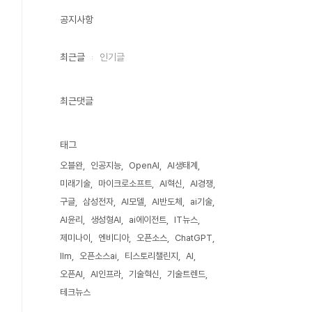
공지사항
최근글
인기글
최근댓글
태그
오블완
인공지능
OpenAI
AI생태계
미래기술
마이크로소프트
AI혁신
AI경쟁
구글
삼성전자
AI모델
AI반도체
ai기술
AI윤리
생성형AI
ai에이전트
IT뉴스
제미나이
엔비디아
오픈소스
ChatGPT
llm
오픈소스ai
티스토리챌린지
AI
오픈AI
AI인프라
기술혁신
기술트렌드
테크뉴스