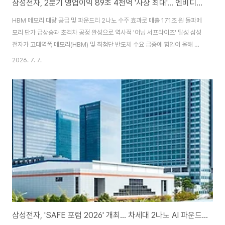
삼성전자, 2분기 영업이익 89조 4천억 '사상 최대'… 엔비디아 이겼다
HBM 메모리 대량 공급 및 파운드리 2나노 수주 효과로 매출 171조 원 돌파메
모리 단가 급상승과 초격차 공정 완성으로 역사적 '어닝 서프라이즈' 달성 삼성
전자가 고대역폭 메모리(HBM) 및 최첨단 반도체 수요 급증에 힘입어 올해 2
분기 연결 기준 매출 171조 원, 영업이익 89조 4,000억 원의 경이적인 잠정
2026. 7. 7.
실적을 공식 선언했다.이번 실적은 시장 컨센서스를 가볍게 상회한 수치일 뿐
만 아니라 글로벌 AI 칩 선두주자인 엔비디아의 단일 분기 영업이익 추정치마
저 가뿐히 뛰어넘은 사상 최대 규모의 어닝 서프라이즈다. 실적 견인의 1등 공
신은 고대역폭 메모리(HBM3E 및 HBM4)의 빅테크향 본격 양산 공급과 D램
및 낸드플래시 등 범용 메모리 단가의 고속 랠리 지속이다. 또한 스마트폰(DX)
사업부의..
삼성전자, 'SAFE 포럼 2026' 개최… 차세대 2나노 AI 파운드리 로드맵 공개