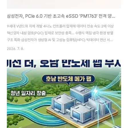
삼성전자, PCIe 6.0 기반 초고속 eSSD 'PM1763' 전격 양산… AI 서버 정조준
9세대 V낸드와 자체 개발 4나노 컨트롤러 탑재해 데이터 전송 속도 2배 이상
혁신양자 내성 암호(PQC) 탑재로 보안성 충족… 수랭식 액침 냉각 환경 방열
구조 특화 삼성전자가 생성형 AI 및 고성능 컴퓨팅(HPC) 빅데이터 연산 서버
성능을 극대화하기 위해, 업계 최초로 PCIe 6.0 규격을 통과한 차세대 기업용
2026. 7. 8.
SSD(eSSD)인 'PM1763' 모델의 본격 양산 체계에 돌입했다.PM1763은
삼성전자의 독보적인 9세대 V낸드 적층 기술과 업계 최첨단인 4나노 공정 기
반의 자체 컨트롤러를 결합하여 설계됐다. 이를 통해 연속 읽기 속도를 초당 최
대 수십 기가바이트(GB) 수준으로 끌어올려 전 세대 제품 대비 데이터 송수신
속도를 2배 이상 높였고, 거대언어모델(LLM)의 매개변수를 그래픽 장비(GP..