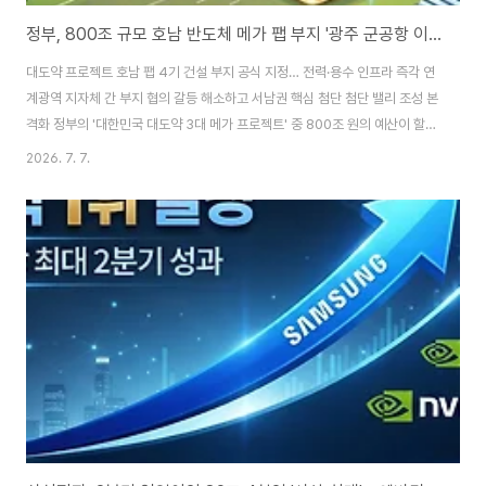
정부, 800조 규모 호남 반도체 메가 팹 부지 '광주 군공항 이전 터'로 확정
대도약 프로젝트 호남 팹 4기 건설 부지 공식 지정… 전력·용수 인프라 즉각 연
계광역 지자체 간 부지 협의 갈등 해소하고 서남권 핵심 첨단 첨단 밸리 조성 본
격화 정부의 '대한민국 대도약 3대 메가 프로젝트' 중 800조 원의 예산이 할당
된 호남(서남권) 첨단 반도체 생산기지(팹 4기 신설)의 정식 건설 부지가 '광주
2026. 7. 7.
군공항 이전 터'로 최종 낙점 확정되었다. 이번 부지 확정은 그간 지지부진하던
군공항 이전 문제 해결과 대형 인프라 구축의 용지 확보 난제를 단번에 해소한
빅 딜로 평가된다. 광주 군공항 종전 부지는 대규모 팹 라인 가동에 필수적인 전
력 공급용 고압 송전선로 연계가 용이하고, 인근 영산강 수계를 활용한 대량의
공업용수 확보가 가능해 최적의 입지 요건을 갖췄다. 삼성전자와 SK하이닉스
및 ..