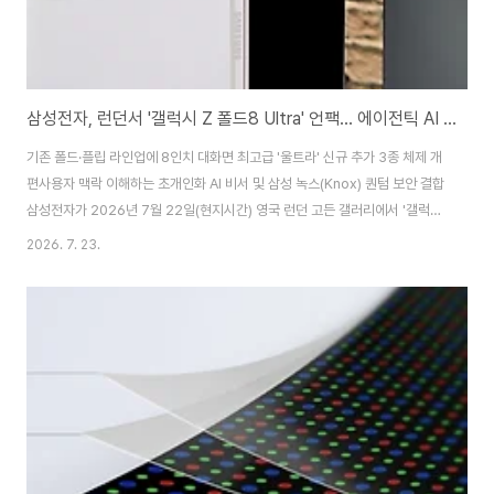
삼성전자, 런던서 '갤럭시 Z 폴드8 Ultra' 언팩… 에이전틱 AI 온디바이스 전면 탑재
기존 폴드·플립 라인업에 8인치 대화면 최고급 '울트라' 신규 추가 3종 체제 개
편사용자 맥락 이해하는 초개인화 AI 비서 및 삼성 녹스(Knox) 퀀텀 보안 결합
삼성전자가 2026년 7월 22일(현지시간) 영국 런던 고든 갤러리에서 '갤럭시
언팩 2026(Galaxy Unpacked 2026)' 행사를 개최하고, 차세대 폴더블 라
2026. 7. 23.
인업의 정점이자 최고급 하드웨어 스펙을 자랑하는 '갤럭시 Z 폴드8 울트라
(Galaxy Z Fold8 Ultra)'를 포함한 차세대 스마트폰 3종을 세계 최초로 공개
했다. 이번 런던 언팩에서 삼성전자는 폼팩터 다양화와 온디바이스 에이전틱
AI 의 완벽한 융합을 신제품의 최대 무기로 내세웠다. 특히 기존 폴드와 플립 라
인업에 더해 최초로 선보인 '울트라' 모델은, 펼쳤을 때 8..