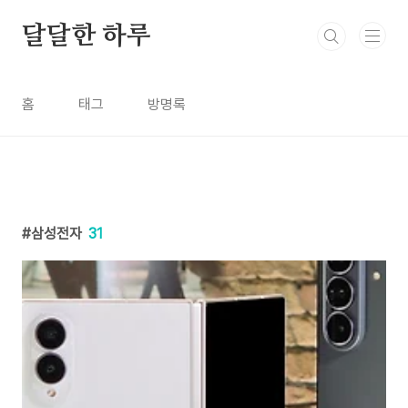
본문 바로가기
달달한 하루
홈
태그
방명록
삼성전자
31