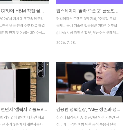
삼성전자, GPU에 HBM 직접 올리는 'zHBM' 전격 공개…AI 메모리 판도 바꾼다
업스테이지 '솔라 오픈 2', 글로벌 AI 트렌드 선두권 진입
 2026'서 차세대 초고속 메모리
허깅페이스 트렌드 3위 기록, '주목할 모델'
…연산 병목·전력 소모 대폭 해결
등재… 국내 기술력 입증경량 거대언어모델
 패키징 한계 뛰어넘는 3D 수직
(LLM) 시장 경쟁력 확보, 오픈소스 생태계
2027년 양산 목표엔비디아
기여 기대 국내 인공지능(AI) 기술 스타트업
2026. 7. 28.
차세대 AI 가속기 탑재 논의…글로
업스테이지(Upstage)가 자체 개발한 경량
장 1위 자환 총력전삼성전자가 그
거대언어모델(LLM) '솔라 오픈 2(Solar
(GPU)와 고대역폭메모리
Open 2)'가 글로벌 AI 커뮤니티 허깅페이스
의 연산 데이터 병목 현상을 근본
(Hugging Face)에서 높은 평가를 받으며
할 차세대 메모리 신기술을 세계
국내 AI 기술의 우수성을 입증했다. 솔라 오
 공개했다. 삼성전자는 6일(현지
픈 2는 허깅페이스 트렌드(Trends)에서 전
 칼리포니아주 산타클라라 컨벤션
체 모델 중 3위를 기록했으며, '주목할 모델
린 글로벌 메모리 학술·전시회
(noteworthy model)' 목록에 등재되는 쾌
re of Memory and
거를 달성했다.허깅페이스는 전 세계 AI 개발
삼성전자, 런던서 '갤럭시 Z 폴드8 Ultra' 언팩… 에이전틱 AI 온디바이스 전면 탑재
김용범 정책실장, "AI는 생존과 성장의 핵심… 국가 차원 'AI 기본사회' 이룩"
) 2026' 기조연설에서 GPU와
자와 연구자들이 모델, 데이터셋, 애플리케이
으로 직접 적층하는 3D 융합 메
션 등을 공유하고 협력하는 대표적인 오픈소
플립 라인업에 8인치 대화면 최고
청와대 브리핑서 AI 접근권을 인간 기본권 규
zHBM(Zero-latency
스 AI 플랫폼이다...
 신규 추가 3종 체제 개편사용자
정… 계급 격차 예방 위한 공적 투융자 단행