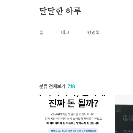
본문 바로가기
달달한 하루
홈
태그
방명록
분류 전체보기
718