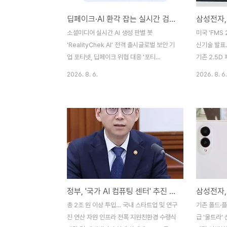
딥페이크·AI 환각 잡는 실시간 검증 봇 등장…포티넷 '통합 포티AI' 공개
소셜미디어 실시간 AI 생성 판별 봇
미국 'FMS
'RealityChek AI' 전격 출시글로벌 보안 기
신기술 발표
업 포티넷, 딥페이크 위협 대응 '포티
기존 2.5D
AI(FortiAI)' 플랫폼 선보여유럽연합 AI법 시
적층 기술…
2026. 8. 6.
2026. 8. 6.
행 맞춰 AI 생성물 워터마크·보안 검증 시장
·AMD 등 
급성장 생성형 인공지능(AI)의 급격한 발전에
벌 HBM 시
따른 딥페이크 가짜뉴스, 이미지 정교화, AI
래픽처리장치
환각(Hallucination) 공격이 기승을 부리는
(HBM) 간
가운데, AI 생성 콘텐츠를 실시간으로 판별하
적으로 해결
고 보안 위협에 자동 대응하는 차세대 AI 보
최초로 전격
안 솔루션들이 6일 대거 공개됐다. 소셜미디
시간) 미국
어 실시간 판별…'RealityChek AI' 봇 전격
센터에서 열
출시글로벌 데이터 솔루션 기업 하이드어웨
'FMS(Futu
정부, '국가 AI 컴퓨팅 센터' 추진 가속화… GPU 5만 장 확보로 국내 AI 생태계 대대적 지원
이 디지털(Hydaway Digital)은 6일 X(구
Storage
트위터) 등 주요 소셜미디어 플랫폼 상에서
HBM을 수직
총 2조 원 이상 투입… 국내 스타트업 및 연구
기존 폴드·
유포되는 이..
모리 구조인 '
진 연산 자원 인프라 전폭 지원친환경 수랭식
급 '울트라'