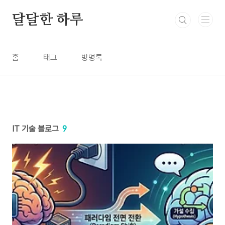
본문 바로가기
달달한 하루
홈
태그
방명록
IT 기술 블로그
9