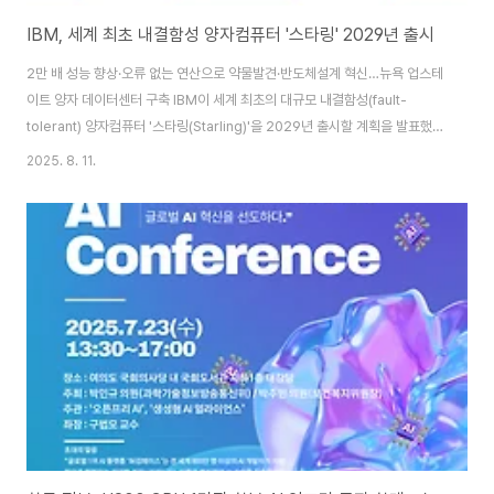
IBM, 세계 최초 내결함성 양자컴퓨터 '스타링' 2029년 출시
2만 배 성능 향상·오류 없는 연산으로 약물발견·반도체설계 혁신…뉴욕 업스테
이트 양자 데이터센터 구축 IBM이 세계 최초의 대규모 내결함성(fault-
tolerant) 양자컴퓨터 '스타링(Starling)'을 2029년 출시할 계획을 발표했
다. 이는 양자컴퓨팅 기술 발전의 새로운 이정표로, 현재 양자기계보다 2만 배
2025. 8. 11.
많은 연산을 수행할 수 있는 혁신적인 시스템이다.IBM 양자컴퓨팅 부문 총괄
아르반드 크리슈나는 "스타링은 양자컴퓨팅의 성능과 안정성을 완전히 새로운
수준으로 끌어올릴 것"이라며 "실용적인 양자컴퓨팅 시대의 시작을 알리는 중
요한 기술"이라고 강조했다. 스타링의 가장 큰 특징은 '내결함성(fault-
tolerant)'이다. 기존 양자컴퓨터는 양자비트(큐비트)의 불안정성으로 인해 오
류가 자주 발..