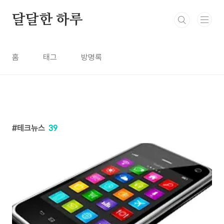
본문 바로가기
달달한 하루
홈
태그
방명록
테크뉴스
39