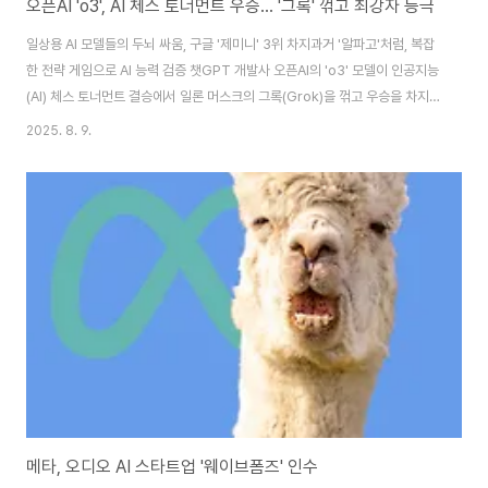
오픈AI 'o3', AI 체스 토너먼트 우승… '그록' 꺾고 최강자 등극
일상용 AI 모델들의 두뇌 싸움, 구글 '제미니' 3위 차지과거 '알파고'처럼, 복잡
한 전략 게임으로 AI 능력 검증 챗GPT 개발사 오픈AI의 'o3' 모델이 인공지능
(AI) 체스 토너먼트 결승에서 일론 머스크의 그록(Grok)을 꺾고 우승을 차지
했다. 과거에는 체스 전용 컴퓨터가 인간 챔피언을 상대로 압도적인 성능을 보
2025. 8. 9.
였다면, 이번 대회는 일상적인 용도로 설계된 범용 AI 프로그램들이 겨뤄 기술
력을 평가했다는 점에서 의미가 크다. 이번 결과는 '세계에서 가장 똑똑한 AI 모
델'을 주장하는 양사 간의 치열한 경쟁에 다시 한번 불을 지피는 계기가 될 것으
로 보인다. 구글 소유 플랫폼 '캐글(Kaggle)'에서 열린 이번 3일간의 토너먼트
에는 앤트로픽, 구글, 오픈AI, xAI, 그리고 중국의 딥시크(De..
메타, 오디오 AI 스타트업 '웨이브폼즈' 인수